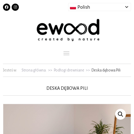
Polish
Jesteś w:
Strona główna:
>>
Podłogi drewniane
>>
Deska dębowa Pili
DESKA DĘBOWA PILI