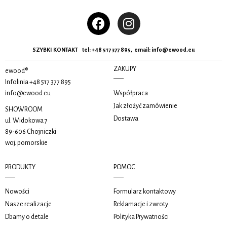
SZYBKI KONTAKT tel:
+48 517 377 895, email
:
info@ewood.eu
ZAKUPY
ewood®
Infolinia
+48 517 377 895
info@ewood.eu
Współpraca
Jak złożyć zamówienie
SHOWROOM
Dostawa
ul. Widokowa 7
89-606 Chojniczki
woj. pomorskie
PRODUKTY
POMOC
Nowości
Formularz kontaktowy
Nasze realizacje
Reklamacje i zwroty
Dbamy o detale
Polityka Prywatności