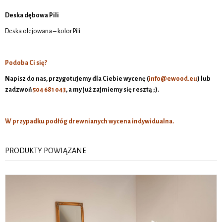
Deska dębowa Pili
Deska olejowana – kolor Pili.
Podoba Ci się?
Napisz do nas, przygotujemy dla Ciebie wycenę (
info@ewood.eu
)
lub
zadzwoń
504 681 043
, a my już zajmiemy się resztą ;).
W przypadku podłóg drewnianych wycena indywidualna.
PRODUKTY POWIĄZANE