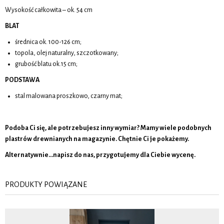
Wysokość całkowita – ok. 54 cm
BLAT
średnica ok. 100-126 cm;
topola, olej naturalny, szczotkowany;
grubość blatu ok.15 cm;
PODSTAWA
stal malowana proszkowo, czarny mat;
Podoba Ci się, ale potrzebujesz inny wymiar? Mamy wiele podobnych
plastrów drewnianych na magazynie. Chętnie Ci je pokażemy.
Alternatywnie…napisz do nas, przygotujemy dla Ciebie wycenę.
PRODUKTY POWIĄZANE