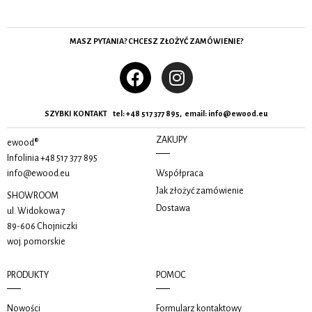
MASZ PYTANIA? CHCESZ ZŁOŻYĆ ZAMÓWIENIE?
SZYBKI KONTAKT tel:
+48 517 377 895, email
:
info@ewood.eu
ZAKUPY
ewood®
Infolinia
+48 517 377 895
info@ewood.eu
Współpraca
Jak złożyć zamówienie
SHOWROOM
Dostawa
ul. Widokowa 7
89-606 Chojniczki
woj. pomorskie
PRODUKTY
POMOC
Nowości
Formularz kontaktowy