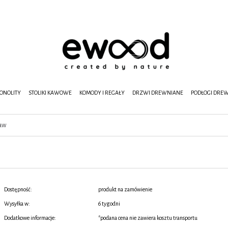
ONOLITY
STOLIKI KAWOWE
KOMODY I REGAŁY
DRZWI DREWNIANE
PODŁOGI DRE
ław
Dostępność:
produkt na zamówienie
Wysyłka w:
6 tygodni
Dodatkowe informacje:
*podana cena nie zawiera kosztu transportu