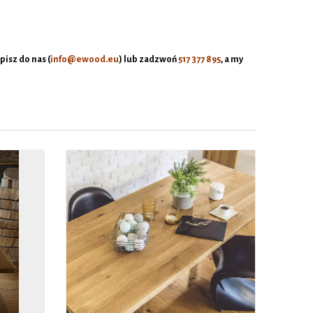
isz do nas (
info@ewood.eu
)
lub zadzwoń
517 377 895
, a my