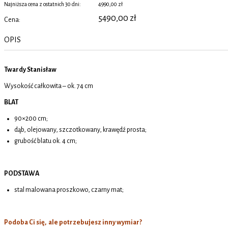
Najniższa cena z ostatnich 30 dni:
4990,00 zł
5490,00
zł
Cena:
OPIS
Twardy Stanisław
Wysokość całkowita – ok. 74 cm
BLAT
90×200 cm;
dąb, olejowany, szczotkowany, krawędź prosta;
grubość blatu ok. 4 cm;
PODSTAWA
stal malowana proszkowo, czarny mat;
Podoba Ci się, ale potrzebujesz inny wymiar?