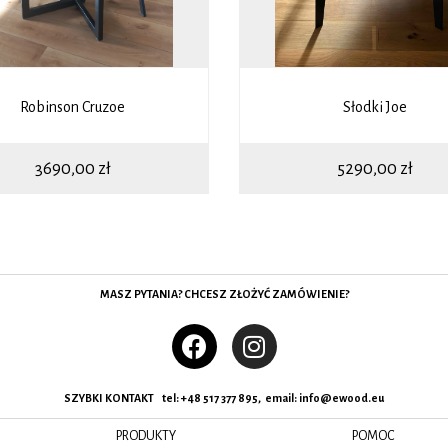
Robinson Cruzoe
Słodki Joe
3690,00
zł
5290,00
zł
MASZ PYTANIA? CHCESZ ZŁOŻYĆ ZAMÓWIENIE?
SZYBKI KONTAKT tel:
+48 517 377 895, email
:
info@ewood.eu
PRODUKTY
POMOC