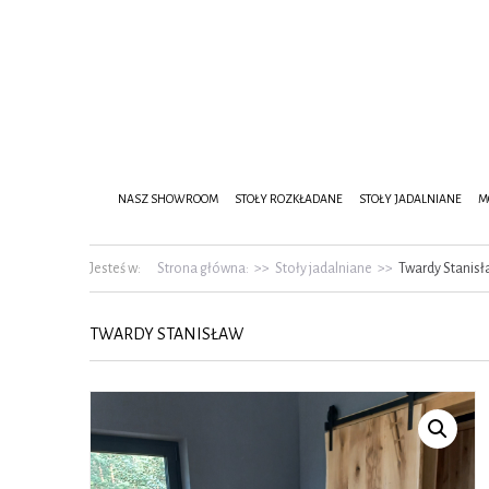
NASZ SHOWROOM
STOŁY ROZKŁADANE
STOŁY JADALNIANE
M
Jesteś w:
Strona główna:
>>
Stoły jadalniane
>>
Twardy Stanis
TWARDY STANISŁAW