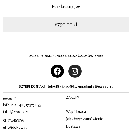
Poskładany Joe
6790,00
zł
MASZ PYTANIA? CHCESZ ZŁOŻYĆ ZAMÓWIENIE?
SZYBKI KONTAKT tel:
+48 517 377 895, email
:
info@ewood.eu
ZAKUPY
ewood®
Infolinia
+48 517 377 895
info@ewood.eu
Współpraca
Jak złożyć zamówienie
SHOWROOM
Dostawa
ul. Widokowa 7