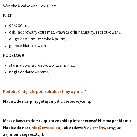
Wysokość całkowita – ok. 74 cm
BLAT
90×200 cm;
dąb, lakierowany extra mat, krawędź oflis naturalny, szczotkowany,
długość 200 cm, szerokość 90 cm;
grubość blatu ok. 4 cm;
PODSTAWA
stal malowana proszkowo, czarny mat;
nogi z dodatkową ramą;
Podoba Ci się, ale potrzebujesz inny wymiar?
Napisz do nas, przygotujemy dla Ciebie wycenę.
Masz obawy co do zakupu przez sklep internetowy? Nie ma problemu.
Napisz do nas (
info@ewood.eu
)
lub zadzwoń
517 377 895
, a my już
zajmiemy się resztą ;).