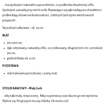
… ma spokojne i naturalne usposobienie, co podkreśla obustronny oflis.
Spokojnie zasiada przy nim 8 osób. Pojawiające się sęki nadają mu charakteru i
podkreślają celowe niedoskonałości, z których Jack słynie wśród swoich
przyjaciół…
Wysokość całkowita – ok. 74 cm
BLAT
90×200 cm;
dąb, olejowany, naturalny oflis, szczotkowany, długość 200 cm, szerokość
90 cm;
grubość blatu ok. 4 cm;
PODSTAWA
stal malowana proszkowo, czarny mat;
STOLIK KAWOWY – Mały Jack
…niby taki mały, niepozorny…Niby na pierwszy rzut oka nic go nie wyróżnia.
Mylicie się. Przyjrzyjcie mu się z bliska. On ma to coś!