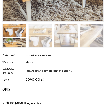
Dostępność:
produkt na zamówienie
Wysyłka w:
6 tygodni
Dodatkowe
*podana cena nie zawiera kosztu transportu
informacje:
6690,00
zł
Cena:
OPIS
STÓŁ DO JADALNI – Jack Dąb