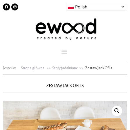
Polish
Jesteś w:
Strona główna:
>>
Stoły jadalniane
>>
Zestaw Jack Oflis
ZESTAW JACK OFLIS