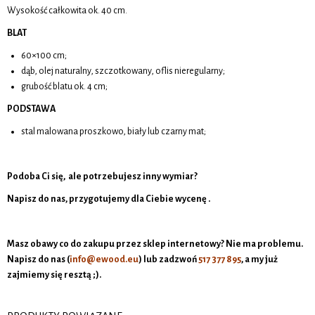
Wysokość całkowita ok. 40 cm.
BLAT
60×100 cm;
dąb, olej naturalny, szczotkowany, oflis nieregularny;
grubość blatu ok. 4 cm;
PODSTAWA
stal malowana proszkowo, biały lub czarny mat;
Podoba Ci się, ale potrzebujesz inny wymiar?
Napisz do nas, przygotujemy dla Ciebie wycenę .
Masz obawy co do zakupu przez sklep internetowy? Nie ma problemu.
Napisz do nas (
info@ewood.eu
)
lub zadzwoń
517 377 895
, a my już
zajmiemy się resztą ;).