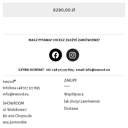
6290,00
zł
MASZ PYTANIA? CHCESZ ZŁOŻYĆ ZAMÓWIENIE?
SZYBKI KONTAKT tel:
+48 517 377 895, email
:
info@ewood.eu
ZAKUPY
ewood®
Infolinia
+48 517 377 895
info@ewood.eu
Współpraca
Jak złożyć zamówienie
SHOWROOM
Dostawa
ul. Widokowa 7
89-606 Chojniczki
woj. pomorskie